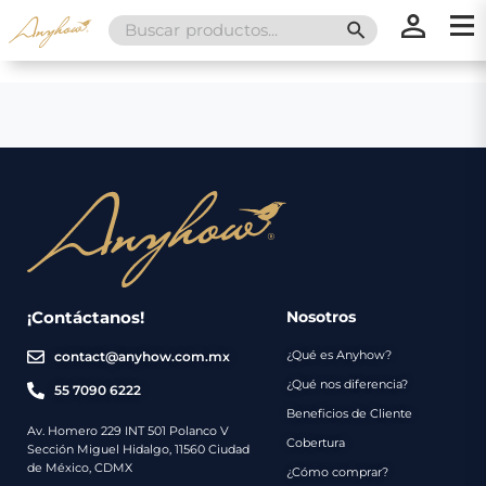
Search
SEARCH BUTT
for:
×
×
Promociones
Inicio
Nosotros
Catálogo
Servicios
Regalos
¡Contáctanos!
Nosotros
¿Qué es Anyhow?
contact@anyhow.com.mx
Envíos
Contacto
¿Qué nos diferencia?
55 7090 6222
Beneficios de Cliente
Métodos
Av. Homero 229 INT 501 Polanco V
Cobertura
Sección Miguel Hidalgo, 11560 Ciudad
de
de México, CDMX
¿Cómo comprar?