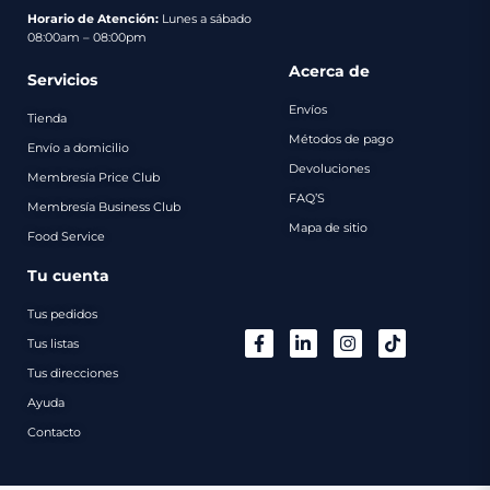
pago
Horario de Atención:
Lunes a sábado
08:00am – 08:00pm
Contacto
Acerca de
Servicios
Envíos
Tienda
Métodos de pago
Envío a domicilio
Devoluciones
Membresía Price Club
FAQ’S
Membresía Business Club
Mapa de sitio
Food Service
Tu cuenta
Tus pedidos
Tus listas
Tus direcciones
Ayuda
Contacto