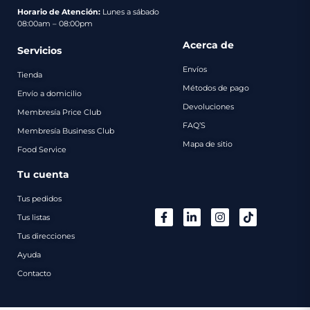
pago
Horario de Atención:
Lunes a sábado
08:00am – 08:00pm
Contacto
Acerca de
Servicios
Envíos
Tienda
Métodos de pago
Envío a domicilio
Devoluciones
Membresía Price Club
FAQ’S
Membresía Business Club
Mapa de sitio
Food Service
Tu cuenta
Tus pedidos
Tus listas
Tus direcciones
Ayuda
Contacto