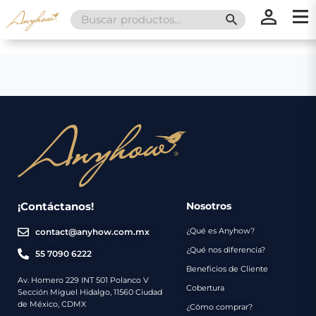
Search
SEARCH BUTT
for:
×
×
Promociones
Inicio
Nosotros
Catálogo
Servicios
Regalos
¡Contáctanos!
Nosotros
¿Qué es Anyhow?
contact@anyhow.com.mx
Envíos
Contacto
¿Qué nos diferencia?
55 7090 6222
Beneficios de Cliente
Métodos
Av. Homero 229 INT 501 Polanco V
Cobertura
Sección Miguel Hidalgo, 11560 Ciudad
de
de México, CDMX
¿Cómo comprar?