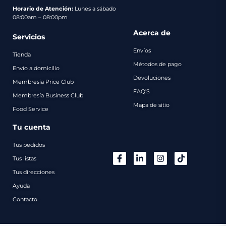
pago
Horario de Atención:
Lunes a sábado
08:00am – 08:00pm
Contacto
Acerca de
Servicios
Envíos
Tienda
Métodos de pago
Envío a domicilio
Devoluciones
Membresía Price Club
FAQ’S
Membresía Business Club
Mapa de sitio
Food Service
Tu cuenta
Tus pedidos
Tus listas
Tus direcciones
Ayuda
Contacto