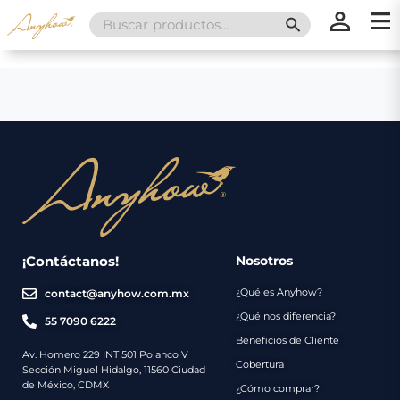
Search
SEARCH BUTT
for:
×
×
Promociones
Inicio
Nosotros
Catálogo
Servicios
Regalos
¡Contáctanos!
Nosotros
¿Qué es Anyhow?
contact@anyhow.com.mx
Envíos
Contacto
¿Qué nos diferencia?
55 7090 6222
Beneficios de Cliente
Métodos
Av. Homero 229 INT 501 Polanco V
Cobertura
Sección Miguel Hidalgo, 11560 Ciudad
de
de México, CDMX
¿Cómo comprar?