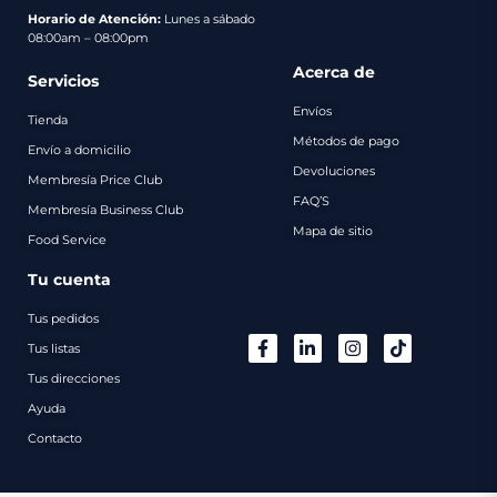
pago
Horario de Atención:
Lunes a sábado
08:00am – 08:00pm
Contacto
Acerca de
Servicios
Envíos
Tienda
Métodos de pago
Envío a domicilio
Devoluciones
Membresía Price Club
FAQ’S
Membresía Business Club
Mapa de sitio
Food Service
Tu cuenta
Tus pedidos
Tus listas
Tus direcciones
Ayuda
Contacto