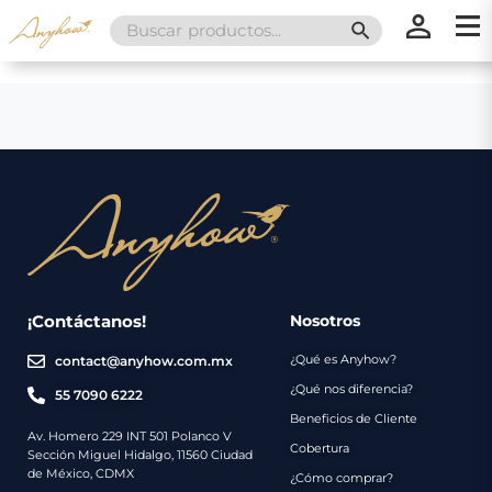
Search
SEARCH BUTT
for:
×
×
Promociones
Inicio
Nosotros
Catálogo
Servicios
Regalos
¡Contáctanos!
Nosotros
¿Qué es Anyhow?
contact@anyhow.com.mx
Envíos
Contacto
¿Qué nos diferencia?
55 7090 6222
Beneficios de Cliente
Métodos
Av. Homero 229 INT 501 Polanco V
Cobertura
Sección Miguel Hidalgo, 11560 Ciudad
de
de México, CDMX
¿Cómo comprar?