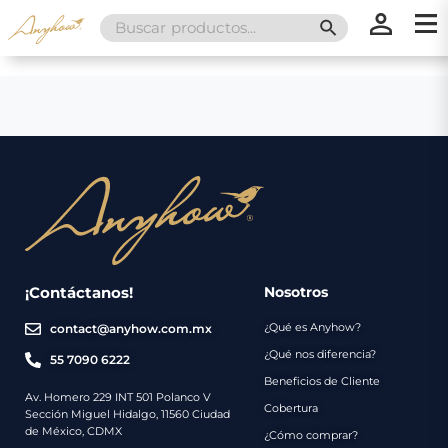
Search
SEARCH BUTT
for:
×
×
Promociones
Inicio
Nosotros
Catálogo
Servicios
Regalos
¡Contáctanos!
Nosotros
¿Qué es Anyhow?
contact@anyhow.com.mx
Envíos
Contacto
¿Qué nos diferencia?
55 7090 6222
Beneficios de Cliente
Métodos
Av. Homero 229 INT 501 Polanco V
Cobertura
Sección Miguel Hidalgo, 11560 Ciudad
de
de México, CDMX
¿Cómo comprar?