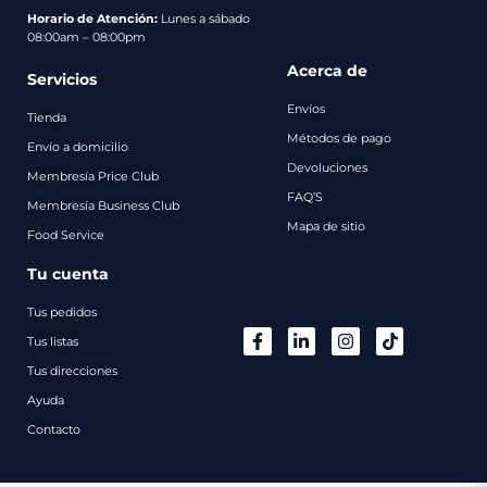
pago
Horario de Atención:
Lunes a sábado
08:00am – 08:00pm
Contacto
Acerca de
Servicios
Envíos
Tienda
Métodos de pago
Envío a domicilio
Devoluciones
Membresía Price Club
FAQ’S
Membresía Business Club
Mapa de sitio
Food Service
Tu cuenta
Tus pedidos
Tus listas
Tus direcciones
Ayuda
Contacto