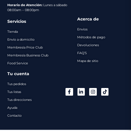
pago
Horario de Atención:
Lunes a sábado
08:00am – 08:00pm
Contacto
Acerca de
Servicios
Envíos
Tienda
Métodos de pago
Envío a domicilio
Devoluciones
Membresía Price Club
FAQ’S
Membresía Business Club
Mapa de sitio
Food Service
Tu cuenta
Tus pedidos
Tus listas
Tus direcciones
Ayuda
Contacto