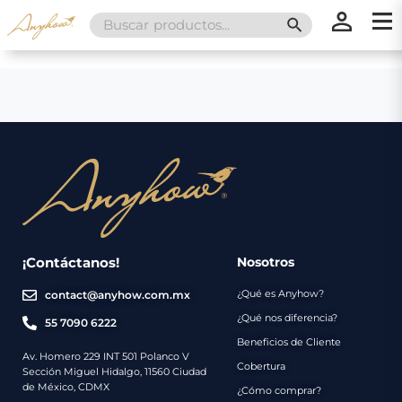
Search
SEARCH BUTT
for:
×
×
Promociones
Inicio
Nosotros
Catálogo
Servicios
Regalos
¡Contáctanos!
Nosotros
¿Qué es Anyhow?
contact@anyhow.com.mx
Envíos
Contacto
¿Qué nos diferencia?
55 7090 6222
Beneficios de Cliente
Métodos
Av. Homero 229 INT 501 Polanco V
Cobertura
Sección Miguel Hidalgo, 11560 Ciudad
de
de México, CDMX
¿Cómo comprar?