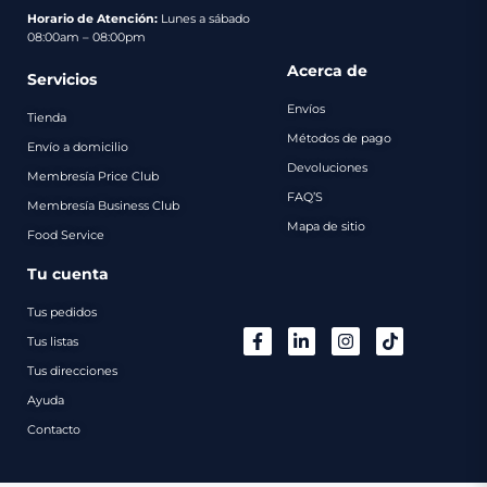
pago
Horario de Atención:
Lunes a sábado
08:00am – 08:00pm
Contacto
Acerca de
Servicios
Envíos
Tienda
Métodos de pago
Envío a domicilio
Devoluciones
Membresía Price Club
FAQ’S
Membresía Business Club
Mapa de sitio
Food Service
Tu cuenta
Tus pedidos
Tus listas
Tus direcciones
Ayuda
Contacto