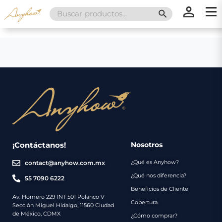
Search
SEARCH BUTT
for:
×
×
Promociones
Inicio
Nosotros
Catálogo
Servicios
Regalos
¡Contáctanos!
Nosotros
¿Qué es Anyhow?
contact@anyhow.com.mx
Envíos
Contacto
¿Qué nos diferencia?
55 7090 6222
Beneficios de Cliente
Métodos
Av. Homero 229 INT 501 Polanco V
Cobertura
Sección Miguel Hidalgo, 11560 Ciudad
de
de México, CDMX
¿Cómo comprar?