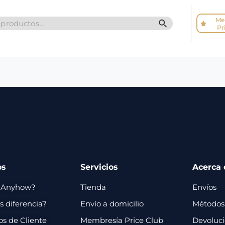
Me
SEARCH BUTTO
Pr
os
Servicios
Acerca 
 Anyhow?
Tienda
Envíos
 diferencia?
Envío a domicilio
Métodos
os de Cliente
Membresía Price Club
Devoluc