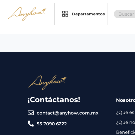
Search
×
×
Departamentos
for:
Promociones
Inicio
Nosotros
Catálogo
Servicios
Regalos
¡Contáctanos!
Nosotr
Envíos
Contacto
¿Qué es
contact@anyhow.com.mx
Métodos
¿Qué nos
55 7090 6222
de
Benefici