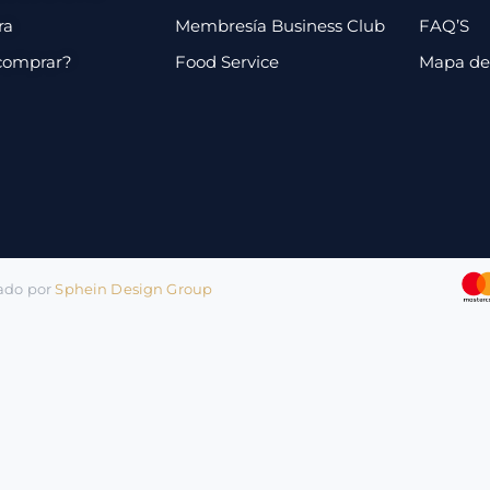
ra
Membresía Business Club
FAQ’S
comprar?
Food Service
Mapa de 
lado por
Sphein Design Group