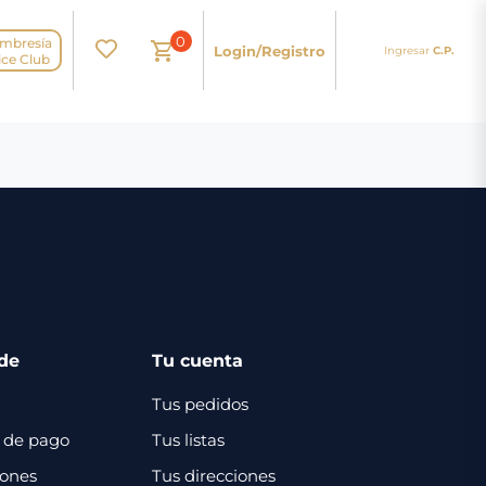
0
mbresía
Login/Registro
Ingresar
C.P.
N
ice Club
de
Tu cuenta
Tus pedidos
 de pago
Tus listas
iones
Tus direcciones