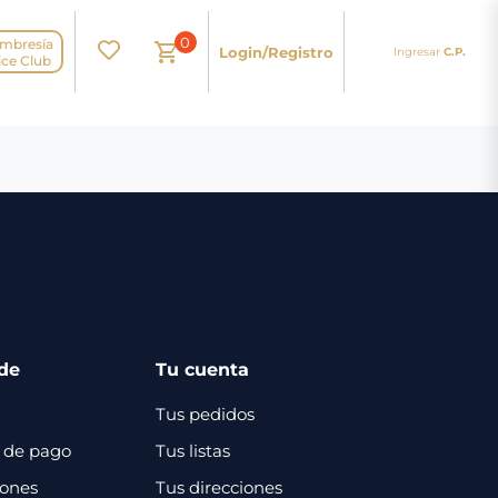
0
mbresía
Login/Registro
Ingresar
C.P.
N
ice Club
de
Tu cuenta
Tus pedidos
 de pago
Tus listas
iones
Tus direcciones