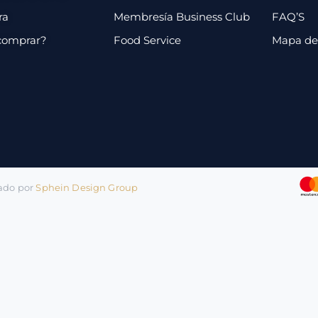
ra
Membresía Business Club
FAQ’S
comprar?
Food Service
Mapa de 
lado por
Sphein Design Group