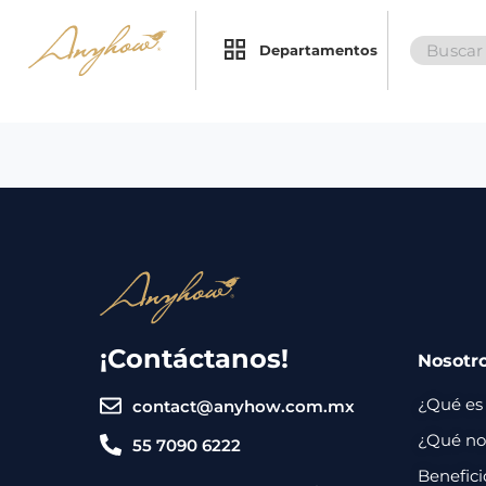
Search
×
×
Departamentos
for:
Promociones
Inicio
Nosotros
Catálogo
Servicios
Regalos
¡Contáctanos!
Nosotr
Envíos
Contacto
¿Qué es
contact@anyhow.com.mx
Métodos
¿Qué nos
55 7090 6222
de
Benefici