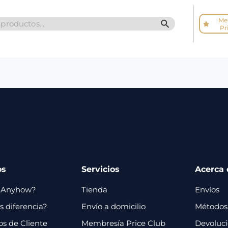
Me
SEARCH BUTTO
Pr
os
Servicios
Acerca 
 Anyhow?
Tienda
Envíos
 diferencia?
Envío a domicilio
Métodos
os de Cliente
Membresía Price Club
Devoluc