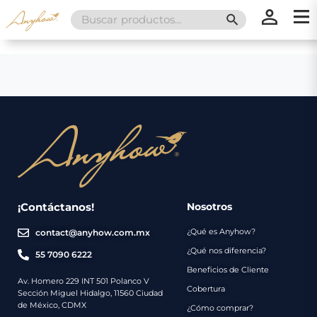
Search
SEARCH BUTT
for:
×
×
Promociones
Inicio
Nosotros
Catálogo
Servicios
Regalos
¡Contáctanos!
Nosotros
¿Qué es Anyhow?
contact@anyhow.com.mx
Envíos
Contacto
¿Qué nos diferencia?
55 7090 6222
Beneficios de Cliente
Métodos
Av. Homero 229 INT 501 Polanco V
Cobertura
Sección Miguel Hidalgo, 11560 Ciudad
de
de México, CDMX
¿Cómo comprar?