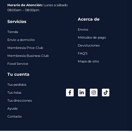
pago
Horario de Atención:
Lunes a sábado
08:00am – 08:00pm
Contacto
Acerca de
Servicios
Envíos
Tienda
Métodos de pago
Envío a domicilio
Devoluciones
Membresía Price Club
FAQ’S
Membresía Business Club
Mapa de sitio
Food Service
Tu cuenta
Tus pedidos
Tus listas
Tus direcciones
Ayuda
Contacto