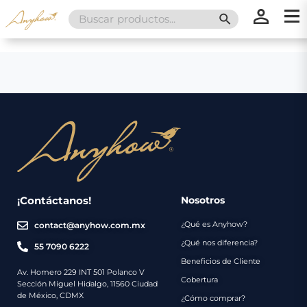
Search
SEARCH BUTT
for:
×
×
Promociones
Inicio
Nosotros
Catálogo
Servicios
Regalos
¡Contáctanos!
Nosotros
¿Qué es Anyhow?
contact@anyhow.com.mx
Envíos
Contacto
¿Qué nos diferencia?
55 7090 6222
Beneficios de Cliente
Métodos
Av. Homero 229 INT 501 Polanco V
Cobertura
Sección Miguel Hidalgo, 11560 Ciudad
de
de México, CDMX
¿Cómo comprar?