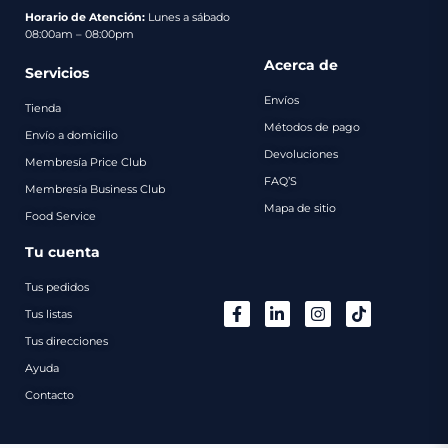
pago
Horario de Atención:
Lunes a sábado
08:00am – 08:00pm
Contacto
Acerca de
Servicios
Envíos
Tienda
Métodos de pago
Envío a domicilio
Devoluciones
Membresía Price Club
FAQ’S
Membresía Business Club
Mapa de sitio
Food Service
Tu cuenta
Tus pedidos
Tus listas
Tus direcciones
Ayuda
Contacto