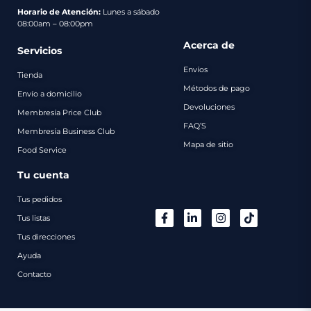
pago
Horario de Atención:
Lunes a sábado
08:00am – 08:00pm
Contacto
Acerca de
Servicios
Envíos
Tienda
Métodos de pago
Envío a domicilio
Devoluciones
Membresía Price Club
FAQ’S
Membresía Business Club
Mapa de sitio
Food Service
Tu cuenta
Tus pedidos
Tus listas
Tus direcciones
Ayuda
Contacto