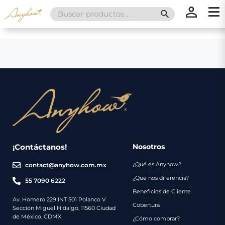
Search
SEARCH BUTT
for:
×
×
Promociones
Inicio
Nosotros
Catálogo
Servicios
Regalos
¡Contáctanos!
Nosotros
¿Qué es Anyhow?
contact@anyhow.com.mx
Envíos
Contacto
¿Qué nos diferencia?
55 7090 6222
Beneficios de Cliente
Métodos
Av. Homero 229 INT 501 Polanco V
Cobertura
Sección Miguel Hidalgo, 11560 Ciudad
de
de México, CDMX
¿Cómo comprar?