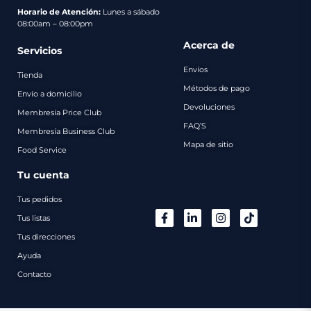
pago
Horario de Atención:
Lunes a sábado
08:00am – 08:00pm
Contacto
Acerca de
Servicios
Envíos
Tienda
Métodos de pago
Envío a domicilio
Devoluciones
Membresía Price Club
FAQ’S
Membresía Business Club
Mapa de sitio
Food Service
Tu cuenta
Tus pedidos
Tus listas
Tus direcciones
Ayuda
Contacto