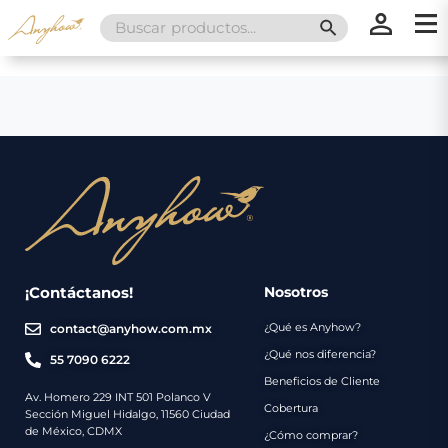
Search
SEARCH BUTT
for:
×
×
Promociones
Inicio
Nosotros
Catálogo
Servicios
Regalos
¡Contáctanos!
Nosotros
¿Qué es Anyhow?
contact@anyhow.com.mx
Envíos
Contacto
¿Qué nos diferencia?
55 7090 6222
Beneficios de Cliente
Métodos
Av. Homero 229 INT 501 Polanco V
Cobertura
Sección Miguel Hidalgo, 11560 Ciudad
de
de México, CDMX
¿Cómo comprar?