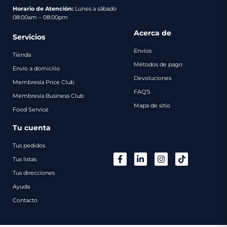
pago
Horario de Atención:
Lunes a sábado
08:00am – 08:00pm
Contacto
Acerca de
Servicios
Envíos
Tienda
Métodos de pago
Envío a domicilio
Devoluciones
Membresía Price Club
FAQ’S
Membresía Business Club
Mapa de sitio
Food Service
Tu cuenta
Tus pedidos
Tus listas
Tus direcciones
Ayuda
Contacto