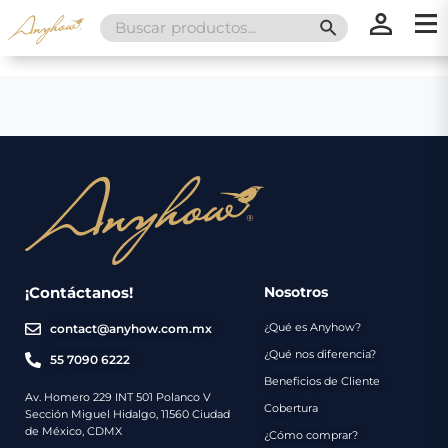
Search
SEARCH BUTT
for:
×
×
Promociones
Inicio
Nosotros
Catálogo
Servicios
Regalos
¡Contáctanos!
Nosotros
¿Qué es Anyhow?
contact@anyhow.com.mx
Envíos
Contacto
¿Qué nos diferencia?
55 7090 6222
Beneficios de Cliente
Métodos
Av. Homero 229 INT 501 Polanco V
Cobertura
Sección Miguel Hidalgo, 11560 Ciudad
de
de México, CDMX
¿Cómo comprar?