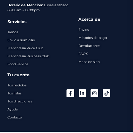
pago
Horario de Atención:
Lunes a sábado
08:00am – 08:00pm
Contacto
Acerca de
Servicios
Envíos
Tienda
Métodos de pago
Envío a domicilio
Devoluciones
Membresía Price Club
FAQ’S
Membresía Business Club
Mapa de sitio
Food Service
Tu cuenta
Tus pedidos
Tus listas
Tus direcciones
Ayuda
Contacto