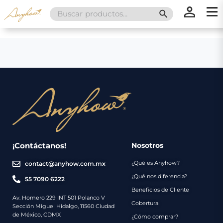
Search
SEARCH BUTT
for:
×
×
Promociones
Inicio
Nosotros
Catálogo
Servicios
Regalos
¡Contáctanos!
Nosotros
¿Qué es Anyhow?
contact@anyhow.com.mx
Envíos
Contacto
¿Qué nos diferencia?
55 7090 6222
Beneficios de Cliente
Métodos
Av. Homero 229 INT 501 Polanco V
Cobertura
Sección Miguel Hidalgo, 11560 Ciudad
de
de México, CDMX
¿Cómo comprar?