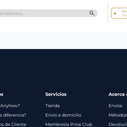
Me
SEARCH BUTTO
Pr
os
Servicios
Acerca 
 Anyhow?
Tienda
Envíos
 diferencia?
Envío a domicilio
Métodos
os de Cliente
Membresía Price Club
Devoluc