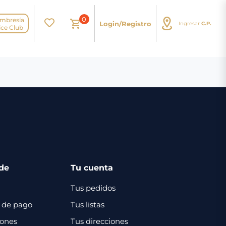
0
mbresía
Login/Registro
Ingresar
C.P.
N
ice Club
de
Tu cuenta
Tus pedidos
 de pago
Tus listas
iones
Tus direcciones