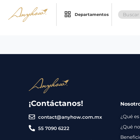
Search
×
×
Departamentos
for:
Promociones
Inicio
Nosotros
Catálogo
Servicios
Regalos
¡Contáctanos!
Nosotr
Envíos
Contacto
¿Qué es
contact@anyhow.com.mx
Métodos
¿Qué nos
55 7090 6222
de
Benefici