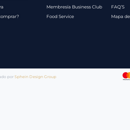
ra
Membresía Business Club
FAQ’S
comprar?
Food Service
Mapa de 
lado por
Sphein Design Group