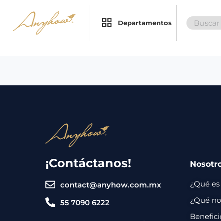
Search
×
×
Departamentos
for:
Promociones
Inicio
Nosotros
Catálogo
Servicios
Regalos
¡Contáctanos!
Nosotr
Envíos
Contacto
¿Qué es
contact@anyhow.com.mx
Métodos
¿Qué nos
55 7090 6222
de
Benefici