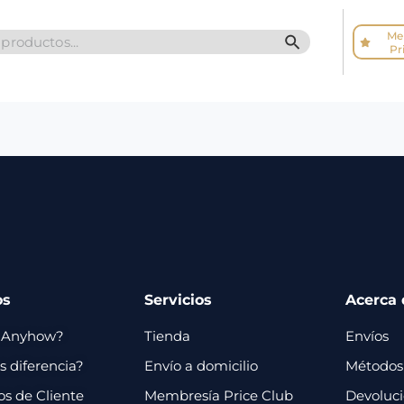
Me
SEARCH BUTTO
Pr
os
Servicios
Acerca 
 Anyhow?
Tienda
Envíos
 diferencia?
Envío a domicilio
Métodos
os de Cliente
Membresía Price Club
Devoluc