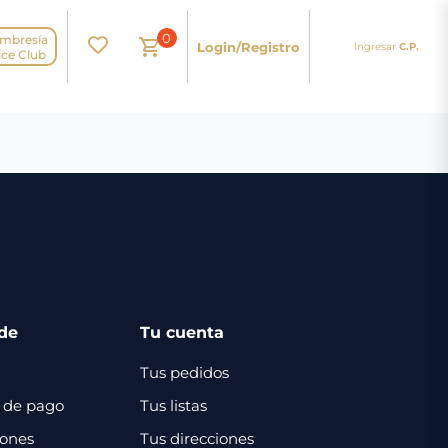
0
mbresía
Login/Registro
Ingresar
C.P.
N
ice Club
de
Tu cuenta
Tus pedidos
 de pago
Tus listas
iones
Tus direcciones