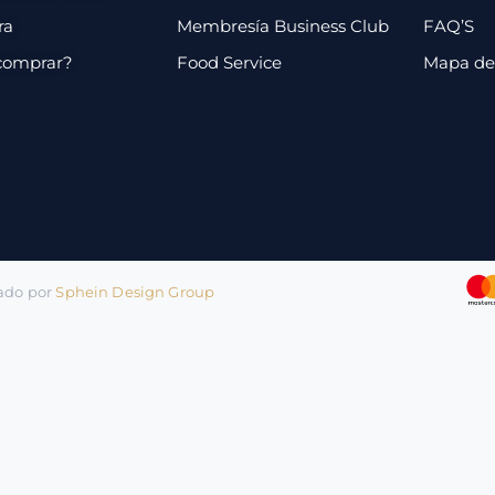
ra
Membresía Business Club
FAQ’S
comprar?
Food Service
Mapa de 
lado por
Sphein Design Group