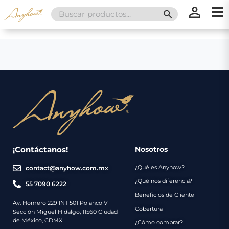
Search
SEARCH BUTT
for:
×
×
Promociones
Inicio
Nosotros
Catálogo
Servicios
Regalos
¡Contáctanos!
Nosotros
¿Qué es Anyhow?
contact@anyhow.com.mx
Envíos
Contacto
¿Qué nos diferencia?
55 7090 6222
Beneficios de Cliente
Métodos
Av. Homero 229 INT 501 Polanco V
Cobertura
Sección Miguel Hidalgo, 11560 Ciudad
de
de México, CDMX
¿Cómo comprar?