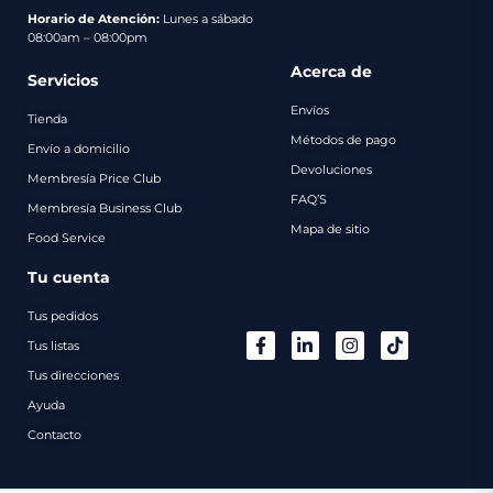
pago
Horario de Atención:
Lunes a sábado
08:00am – 08:00pm
Contacto
Acerca de
Servicios
Envíos
Tienda
Métodos de pago
Envío a domicilio
Devoluciones
Membresía Price Club
FAQ’S
Membresía Business Club
Mapa de sitio
Food Service
Tu cuenta
Tus pedidos
Tus listas
Tus direcciones
Ayuda
Contacto