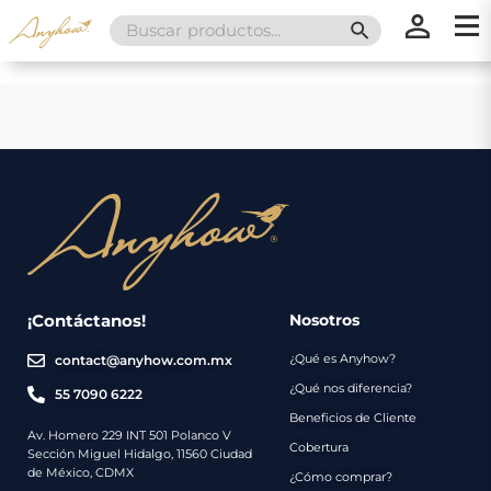
Search
SEARCH BUTT
for:
×
×
Promociones
Inicio
Nosotros
Catálogo
Servicios
Regalos
¡Contáctanos!
Nosotros
¿Qué es Anyhow?
contact@anyhow.com.mx
Envíos
Contacto
¿Qué nos diferencia?
55 7090 6222
Beneficios de Cliente
Métodos
Av. Homero 229 INT 501 Polanco V
Cobertura
Sección Miguel Hidalgo, 11560 Ciudad
de
de México, CDMX
¿Cómo comprar?