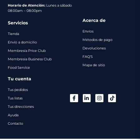
pago
Horario de Atención:
Lunes a sábado
08:00am – 08:00pm
Contacto
Acerca de
Servicios
Envíos
Tienda
Métodos de pago
Envío a domicilio
Devoluciones
Membresía Price Club
FAQ’S
Membresía Business Club
Mapa de sitio
Food Service
Tu cuenta
Tus pedidos
Tus listas
Tus direcciones
Ayuda
Contacto