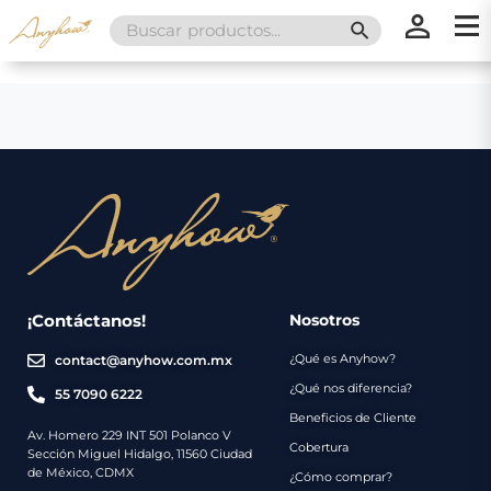
Search
SEARCH BUTT
for:
×
×
Promociones
Inicio
Nosotros
Catálogo
Servicios
Regalos
¡Contáctanos!
Nosotros
¿Qué es Anyhow?
contact@anyhow.com.mx
Envíos
Contacto
¿Qué nos diferencia?
55 7090 6222
Beneficios de Cliente
Métodos
Av. Homero 229 INT 501 Polanco V
Cobertura
Sección Miguel Hidalgo, 11560 Ciudad
de
de México, CDMX
¿Cómo comprar?