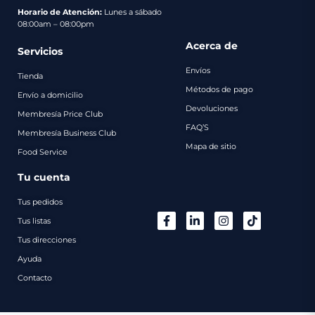
pago
Horario de Atención:
Lunes a sábado
08:00am – 08:00pm
Contacto
Acerca de
Servicios
Envíos
Tienda
Métodos de pago
Envío a domicilio
Devoluciones
Membresía Price Club
FAQ’S
Membresía Business Club
Mapa de sitio
Food Service
Tu cuenta
Tus pedidos
Tus listas
Tus direcciones
Ayuda
Contacto