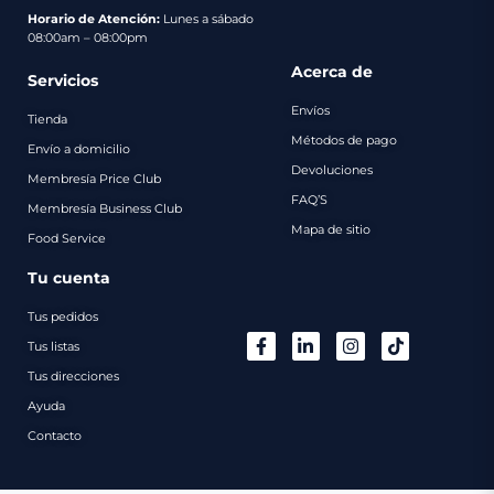
pago
Horario de Atención:
Lunes a sábado
08:00am – 08:00pm
Contacto
Acerca de
Servicios
Envíos
Tienda
Métodos de pago
Envío a domicilio
Devoluciones
Membresía Price Club
FAQ’S
Membresía Business Club
Mapa de sitio
Food Service
Tu cuenta
Tus pedidos
Tus listas
Tus direcciones
Ayuda
Contacto