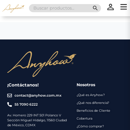
Search
SEARCH BUTT
for:
×
×
Promociones
Inicio
Nosotros
Catálogo
Servicios
Regalos
¡Contáctanos!
Nosotros
¿Qué es Anyhow?
contact@anyhow.com.mx
Envíos
Contacto
¿Qué nos diferencia?
55 7090 6222
Beneficios de Cliente
Métodos
Av. Homero 229 INT 501 Polanco V
Cobertura
Sección Miguel Hidalgo, 11560 Ciudad
de
de México, CDMX
¿Cómo comprar?