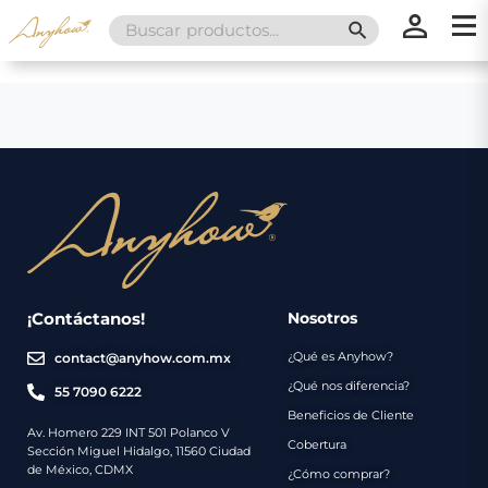
Search
SEARCH BUTT
for:
×
×
Promociones
Inicio
Nosotros
Catálogo
Servicios
Regalos
¡Contáctanos!
Nosotros
¿Qué es Anyhow?
contact@anyhow.com.mx
Envíos
Contacto
¿Qué nos diferencia?
55 7090 6222
Beneficios de Cliente
Métodos
Av. Homero 229 INT 501 Polanco V
Cobertura
Sección Miguel Hidalgo, 11560 Ciudad
de
de México, CDMX
¿Cómo comprar?