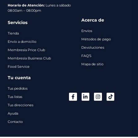
pago
Horario de Atención:
Lunes a sábado
08:00am – 08:00pm
Contacto
Acerca de
Servicios
Envíos
Tienda
Métodos de pago
Envío a domicilio
Devoluciones
Membresía Price Club
FAQ’S
Membresía Business Club
Mapa de sitio
Food Service
Tu cuenta
Tus pedidos
Tus listas
Tus direcciones
Ayuda
Contacto