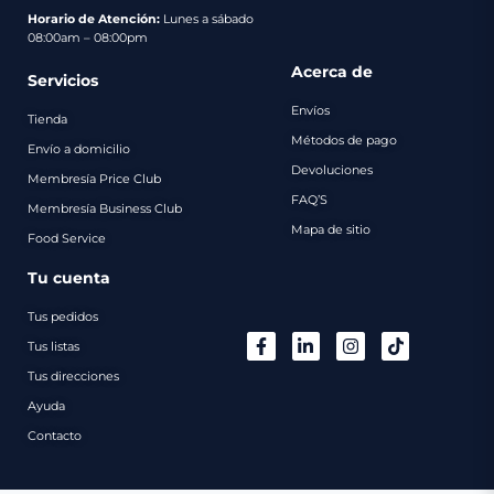
pago
Horario de Atención:
Lunes a sábado
08:00am – 08:00pm
Contacto
Acerca de
Servicios
Envíos
Tienda
Métodos de pago
Envío a domicilio
Devoluciones
Membresía Price Club
FAQ’S
Membresía Business Club
Mapa de sitio
Food Service
Tu cuenta
Tus pedidos
Tus listas
Tus direcciones
Ayuda
Contacto