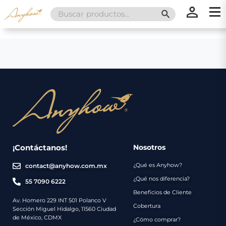
Search
SEARCH BUTT
for:
×
×
Promociones
Inicio
Nosotros
Catálogo
Servicios
Regalos
¡Contáctanos!
Nosotros
¿Qué es Anyhow?
contact@anyhow.com.mx
Envíos
Contacto
¿Qué nos diferencia?
55 7090 6222
Beneficios de Cliente
Métodos
Av. Homero 229 INT 501 Polanco V
Cobertura
Sección Miguel Hidalgo, 11560 Ciudad
de
de México, CDMX
¿Cómo comprar?