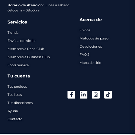
pago
Horario de Atención:
Lunes a sábado
08:00am – 08:00pm
Contacto
Acerca de
Servicios
Envíos
Tienda
Métodos de pago
Envío a domicilio
Devoluciones
Membresía Price Club
FAQ’S
Membresía Business Club
Mapa de sitio
Food Service
Tu cuenta
Tus pedidos
Tus listas
Tus direcciones
Ayuda
Contacto