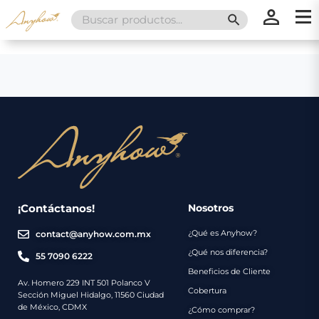
Search
SEARCH BUTT
for:
×
×
Promociones
Inicio
Nosotros
Catálogo
Servicios
Regalos
¡Contáctanos!
Nosotros
¿Qué es Anyhow?
contact@anyhow.com.mx
Envíos
Contacto
¿Qué nos diferencia?
55 7090 6222
Beneficios de Cliente
Métodos
Av. Homero 229 INT 501 Polanco V
Cobertura
Sección Miguel Hidalgo, 11560 Ciudad
de
de México, CDMX
¿Cómo comprar?