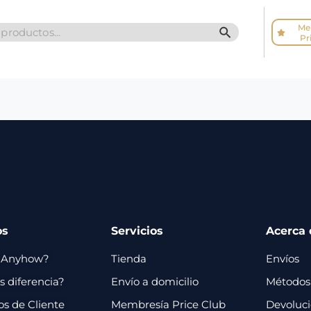
Me
SEARCH BUTTO
Pr
os
Servicios
Acerca 
 Anyhow?
Tienda
Envíos
 diferencia?
Envío a domicilio
Métodos
os de Cliente
Membresía Price Club
Devoluc