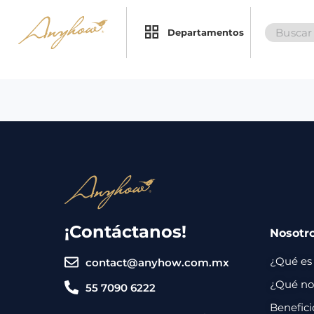
Search
×
×
Departamentos
for:
Promociones
Inicio
Nosotros
Catálogo
Servicios
Regalos
¡Contáctanos!
Nosotr
Envíos
Contacto
¿Qué es
contact@anyhow.com.mx
Métodos
¿Qué nos
55 7090 6222
de
Benefici