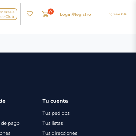
0
mbresía
Login/Registro
Ingresar
C.P.
N
ice Club
de
Tu cuenta
Tus pedidos
 de pago
Tus listas
iones
Tus direcciones