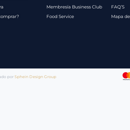
ra
Membresía Business Club
FAQ’S
comprar?
Food Service
Mapa de 
lado por
Sphein Design Group