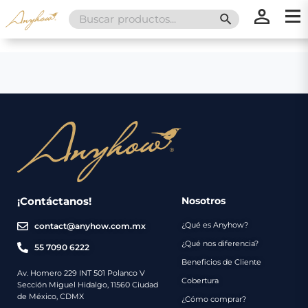
Search
SEARCH BUTT
for:
×
×
Promociones
Inicio
Nosotros
Catálogo
Servicios
Regalos
¡Contáctanos!
Nosotros
¿Qué es Anyhow?
contact@anyhow.com.mx
Envíos
Contacto
¿Qué nos diferencia?
55 7090 6222
Beneficios de Cliente
Métodos
Av. Homero 229 INT 501 Polanco V
Cobertura
Sección Miguel Hidalgo, 11560 Ciudad
de
de México, CDMX
¿Cómo comprar?