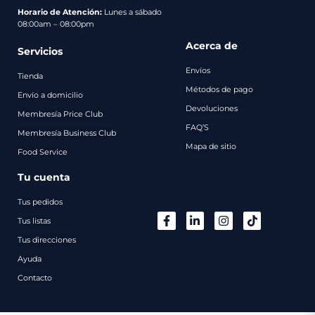
pago
Horario de Atención:
Lunes a sábado
08:00am – 08:00pm
Contacto
Acerca de
Servicios
Envíos
Tienda
Métodos de pago
Envío a domicilio
Devoluciones
Membresía Price Club
FAQ’S
Membresía Business Club
Mapa de sitio
Food Service
Tu cuenta
Tus pedidos
Tus listas
Tus direcciones
Ayuda
Contacto