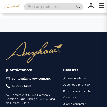
Search
SEARCH BUTT
for:
×
×
Promociones
Inicio
Nosotros
Catálogo
Servicios
Regalos
¡Contáctanos!
Nosotros
¿Qué es Anyhow?
contact@anyhow.com.mx
Envíos
Contacto
¿Qué nos diferencia?
55 7090 6222
Beneficios de Cliente
Métodos
Av. Homero 229 INT 501 Polanco V
Cobertura
Sección Miguel Hidalgo, 11560 Ciudad
de
de México, CDMX
¿Cómo comprar?