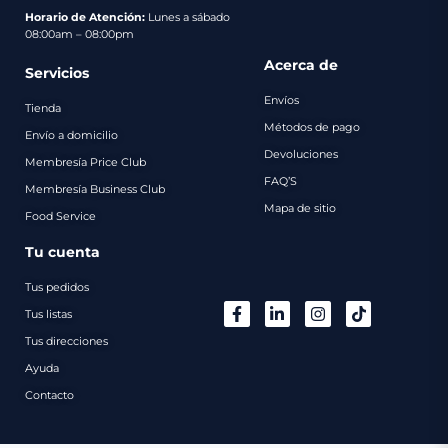
pago
Horario de Atención:
Lunes a sábado
08:00am – 08:00pm
Contacto
Acerca de
Servicios
Envíos
Tienda
Métodos de pago
Envío a domicilio
Devoluciones
Membresía Price Club
FAQ’S
Membresía Business Club
Mapa de sitio
Food Service
Tu cuenta
Tus pedidos
Tus listas
Tus direcciones
Ayuda
Contacto