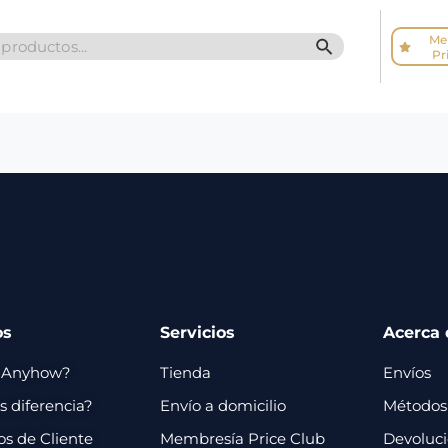
Me
SEARCH BUTTO
Pr
os
Servicios
Acerca 
 Anyhow?
Tienda
Envíos
 diferencia?
Envío a domicilio
Métodos
os de Cliente
Membresía Price Club
Devoluc