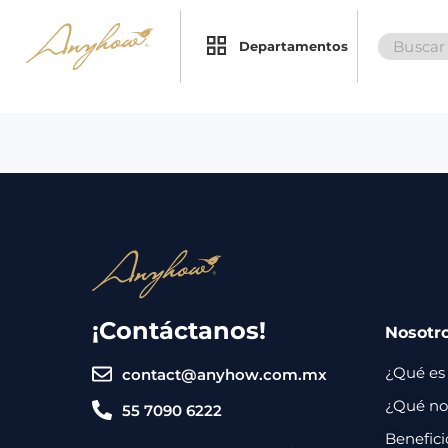
Search
×
×
Departamentos
for:
Promociones
Inicio
Nosotros
Catálogo
Servicios
Regalos
¡Contáctanos!
Nosotr
Envíos
Contacto
¿Qué es
contact@anyhow.com.mx
Métodos
¿Qué nos
55 7090 6222
de
Benefici