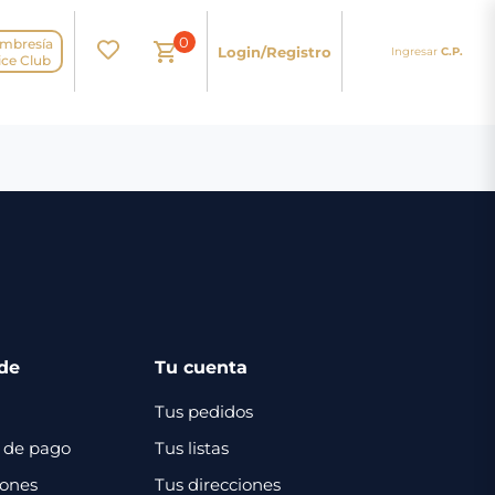
0
mbresía
Login/Registro
Ingresar
C.P.
N
ice Club
de
Tu cuenta
Tus pedidos
 de pago
Tus listas
iones
Tus direcciones