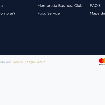
ra
Membresía Business Club
FAQ’S
comprar?
Food Service
Mapa de 
lado por
Sphein Design Group