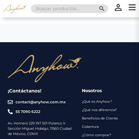
Search
SEARCH BUTT
for:
×
×
Promociones
Inicio
Nosotros
Catálogo
Servicios
Regalos
¡Contáctanos!
Nosotros
¿Qué es Anyhow?
contact@anyhow.com.mx
Envíos
Contacto
¿Qué nos diferencia?
55 7090 6222
Beneficios de Cliente
Métodos
Av. Homero 229 INT 501 Polanco V
Cobertura
Sección Miguel Hidalgo, 11560 Ciudad
de
de México, CDMX
¿Cómo comprar?