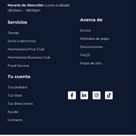
pago
Horario de Atención:
Lunes a sábado
08:00am – 08:00pm
Contacto
Acerca de
Servicios
Envíos
Tienda
Métodos de pago
Envío a domicilio
Devoluciones
Membresía Price Club
FAQ’S
Membresía Business Club
Mapa de sitio
Food Service
Tu cuenta
Tus pedidos
Tus listas
Tus direcciones
Ayuda
Contacto