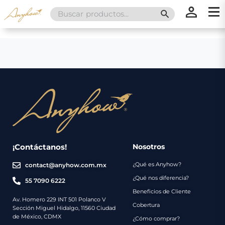
Search
SEARCH BUTT
for:
×
×
Promociones
Inicio
Nosotros
Catálogo
Servicios
Regalos
¡Contáctanos!
Nosotros
¿Qué es Anyhow?
contact@anyhow.com.mx
Envíos
Contacto
¿Qué nos diferencia?
55 7090 6222
Beneficios de Cliente
Métodos
Av. Homero 229 INT 501 Polanco V
Cobertura
Sección Miguel Hidalgo, 11560 Ciudad
de
de México, CDMX
¿Cómo comprar?