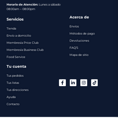
pago
Horario de Atención:
Lunes a sábado
08:00am – 08:00pm
Contacto
Acerca de
Servicios
Envíos
Tienda
Métodos de pago
Envío a domicilio
Devoluciones
Membresía Price Club
FAQ’S
Membresía Business Club
Mapa de sitio
Food Service
Tu cuenta
Tus pedidos
Tus listas
Tus direcciones
Ayuda
Contacto