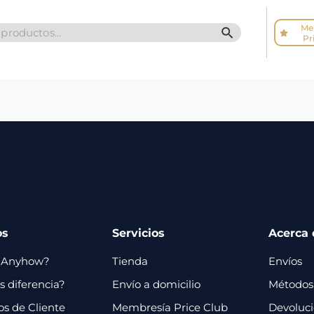
Me
SEARCH BUTTO
Pr
os
Servicios
Acerca 
 Anyhow?
Tienda
Envíos
 diferencia?
Envío a domicilio
Métodos
os de Cliente
Membresía Price Club
Devoluc