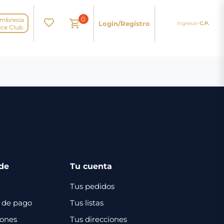
0
mbresía
Login/Registro
Ingresar
C.P.
N
ice Club
de
Tu cuenta
Tus pedidos
 de pago
Tus listas
iones
Tus direcciones