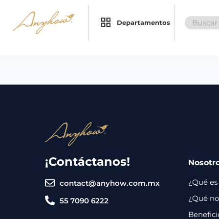
Search
×
×
Departamentos
for:
Promociones
Inicio
Nosotros
Catálogo
Servicios
Regalos
¡Contáctanos!
Nosotr
Envíos
Contacto
¿Qué es
contact@anyhow.com.mx
Métodos
¿Qué nos
55 7090 6222
de
Benefici