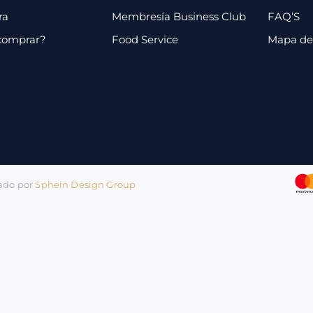
ra
Membresía Business Club
FAQ’S
comprar?
Food Service
Mapa de 
lado por
Sphein Design Group