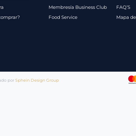
ra
Membresía Business Club
FAQ’S
comprar?
Food Service
Mapa de 
lado por
Sphein Design Group