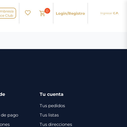
0
mbresía
Login/Registro
Ingresar
C.P.
N
ice Club
de
Tu cuenta
Tus pedidos
 de pago
Tus listas
iones
Tus direcciones