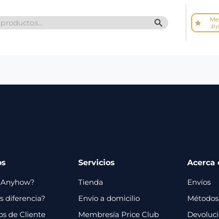
Me
SEARCH BUTTO
Pr
os
Servicios
Acerca 
 Anyhow?
Tienda
Envíos
 diferencia?
Envío a domicilio
Métodos
os de Cliente
Membresía Price Club
Devoluc