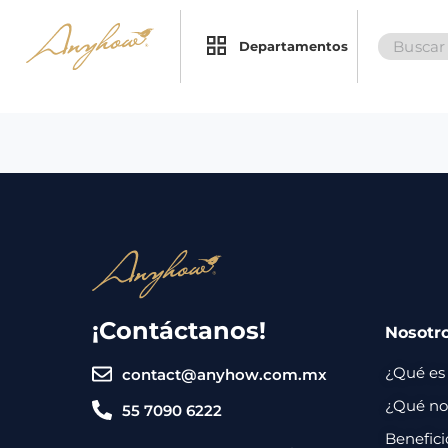
Search
×
×
Departamentos
for:
Promociones
Inicio
Nosotros
Catálogo
Servicios
Regalos
¡Contáctanos!
Nosotr
Envíos
Contacto
¿Qué es
contact@anyhow.com.mx
Métodos
¿Qué nos
55 7090 6222
de
Benefici