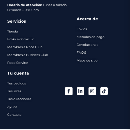
pago
Horario de Atención:
Lunes a sábado
08:00am – 08:00pm
Contacto
Acerca de
Servicios
Envíos
Tienda
Métodos de pago
Envío a domicilio
Devoluciones
Membresía Price Club
FAQ’S
Membresía Business Club
Mapa de sitio
Food Service
Tu cuenta
Tus pedidos
Tus listas
Tus direcciones
Ayuda
Contacto