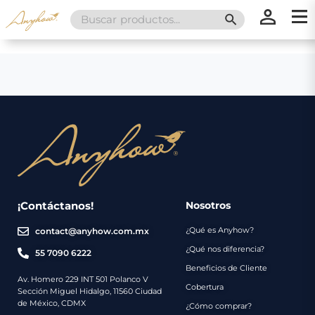
Search
SEARCH BUTT
for:
×
×
Promociones
Inicio
Nosotros
Catálogo
Servicios
Regalos
¡Contáctanos!
Nosotros
¿Qué es Anyhow?
contact@anyhow.com.mx
Envíos
Contacto
¿Qué nos diferencia?
55 7090 6222
Beneficios de Cliente
Métodos
Av. Homero 229 INT 501 Polanco V
Cobertura
Sección Miguel Hidalgo, 11560 Ciudad
de
de México, CDMX
¿Cómo comprar?