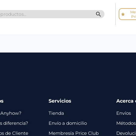
Me
SEARCH BUTTO
Pr
os
Servicios
Acerca 
 Anyhow?
Tienda
Envíos
 diferencia?
Envío a domicilio
Métodos
os de Cliente
Membresía Price Club
Devoluc