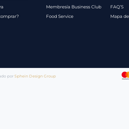
ra
Membresía Business Club
FAQ’S
comprar?
Food Service
Mapa de 
lado por
Sphein Design Group