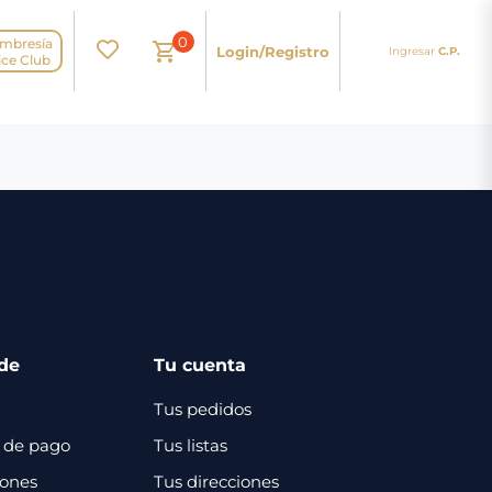
0
mbresía
Login/Registro
Ingresar
C.P.
N
ice Club
de
Tu cuenta
Tus pedidos
 de pago
Tus listas
iones
Tus direcciones