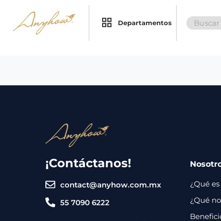
Search
×
×
Departamentos
for:
Promociones
Inicio
Nosotros
Catálogo
Servicios
Regalos
¡Contáctanos!
Nosotr
Envíos
Contacto
¿Qué es
contact@anyhow.com.mx
Métodos
¿Qué nos
55 7090 6222
de
Benefici