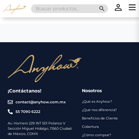
Search
SEARCH BUTT
for:
×
×
Promociones
Inicio
Nosotros
Catálogo
Servicios
Regalos
¡Contáctanos!
Nosotros
¿Qué es Anyhow?
contact@anyhow.com.mx
Envíos
Contacto
¿Qué nos diferencia?
55 7090 6222
Beneficios de Cliente
Métodos
Av. Homero 229 INT 501 Polanco V
Cobertura
Sección Miguel Hidalgo, 11560 Ciudad
de
de México, CDMX
¿Cómo comprar?