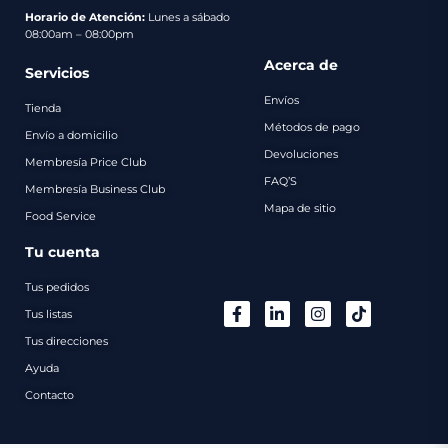
pago
Horario de Atención:
Lunes a sábado
08:00am – 08:00pm
Contacto
Acerca de
Servicios
Envíos
Tienda
Métodos de pago
Envío a domicilio
Devoluciones
Membresía Price Club
FAQ’S
Membresía Business Club
Mapa de sitio
Food Service
Tu cuenta
Tus pedidos
Tus listas
Tus direcciones
Ayuda
Contacto