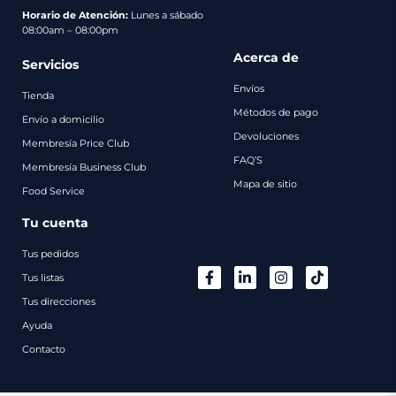
pago
Horario de Atención:
Lunes a sábado
08:00am – 08:00pm
Contacto
Acerca de
Servicios
Envíos
Tienda
Métodos de pago
Envío a domicilio
Devoluciones
Membresía Price Club
FAQ’S
Membresía Business Club
Mapa de sitio
Food Service
Tu cuenta
Tus pedidos
Tus listas
Tus direcciones
Ayuda
Contacto