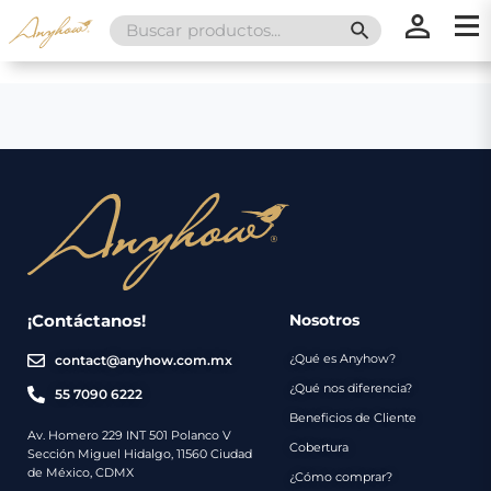
Search
SEARCH BUTT
for:
×
×
Promociones
Inicio
Nosotros
Catálogo
Servicios
Regalos
¡Contáctanos!
Nosotros
¿Qué es Anyhow?
contact@anyhow.com.mx
Envíos
Contacto
¿Qué nos diferencia?
55 7090 6222
Beneficios de Cliente
Métodos
Av. Homero 229 INT 501 Polanco V
Cobertura
Sección Miguel Hidalgo, 11560 Ciudad
de
de México, CDMX
¿Cómo comprar?