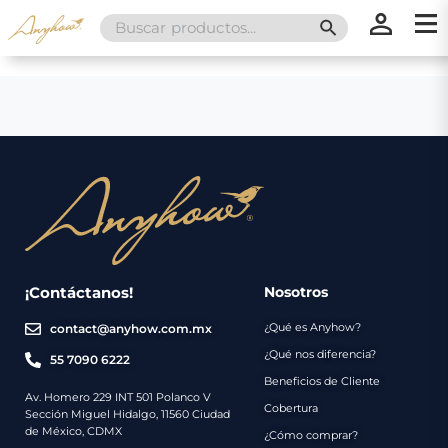
Search
SEARCH BUTT
for:
×
×
Promociones
Inicio
Nosotros
Catálogo
Servicios
Regalos
¡Contáctanos!
Nosotros
¿Qué es Anyhow?
contact@anyhow.com.mx
Envíos
Contacto
¿Qué nos diferencia?
55 7090 6222
Beneficios de Cliente
Métodos
Av. Homero 229 INT 501 Polanco V
Cobertura
Sección Miguel Hidalgo, 11560 Ciudad
de
de México, CDMX
¿Cómo comprar?