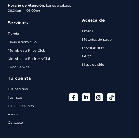
pago
Horario de Atención:
Lunes a sábado
08:00am – 08:00pm
Contacto
Acerca de
Servicios
Envíos
Tienda
Métodos de pago
Envío a domicilio
Devoluciones
Membresía Price Club
FAQ’S
Membresía Business Club
Mapa de sitio
Food Service
Tu cuenta
Tus pedidos
Tus listas
Tus direcciones
Ayuda
Contacto