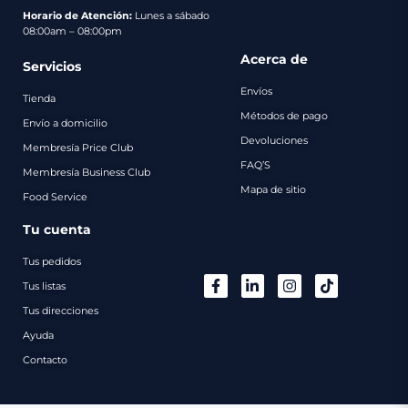
pago
Horario de Atención:
Lunes a sábado
08:00am – 08:00pm
Contacto
Acerca de
Servicios
Envíos
Tienda
Métodos de pago
Envío a domicilio
Devoluciones
Membresía Price Club
FAQ’S
Membresía Business Club
Mapa de sitio
Food Service
Tu cuenta
Tus pedidos
Tus listas
Tus direcciones
Ayuda
Contacto