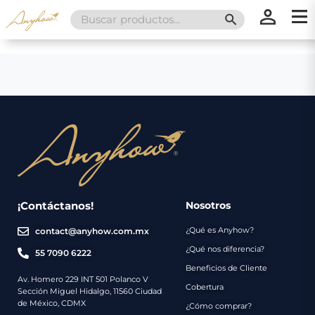
Search
SEARCH BUTT
for:
×
×
Promociones
Inicio
Nosotros
Catálogo
Servicios
Regalos
¡Contáctanos!
Nosotros
¿Qué es Anyhow?
contact@anyhow.com.mx
Envíos
Contacto
¿Qué nos diferencia?
55 7090 6222
Beneficios de Cliente
Métodos
Av. Homero 229 INT 501 Polanco V
Cobertura
Sección Miguel Hidalgo, 11560 Ciudad
de
de México, CDMX
¿Cómo comprar?