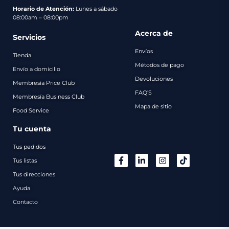
pago
Horario de Atención:
Lunes a sábado
08:00am – 08:00pm
Contacto
Acerca de
Servicios
Envíos
Tienda
Métodos de pago
Envío a domicilio
Devoluciones
Membresía Price Club
FAQ’S
Membresía Business Club
Mapa de sitio
Food Service
Tu cuenta
Tus pedidos
Tus listas
Tus direcciones
Ayuda
Contacto