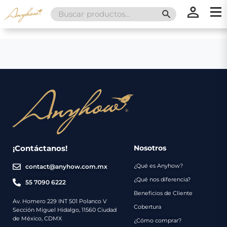
Search
SEARCH BUTT
for:
×
×
Promociones
Inicio
Nosotros
Catálogo
Servicios
Regalos
¡Contáctanos!
Nosotros
¿Qué es Anyhow?
contact@anyhow.com.mx
Envíos
Contacto
¿Qué nos diferencia?
55 7090 6222
Beneficios de Cliente
Métodos
Av. Homero 229 INT 501 Polanco V
Cobertura
Sección Miguel Hidalgo, 11560 Ciudad
de
de México, CDMX
¿Cómo comprar?