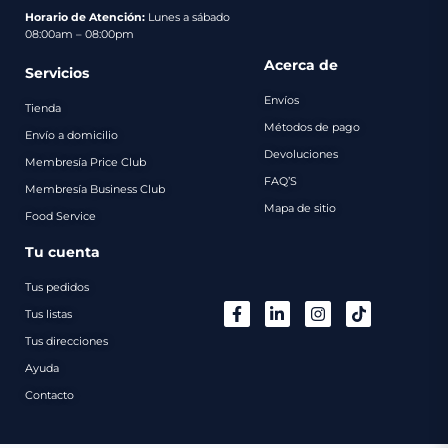
pago
Horario de Atención:
Lunes a sábado
08:00am – 08:00pm
Contacto
Acerca de
Servicios
Envíos
Tienda
Métodos de pago
Envío a domicilio
Devoluciones
Membresía Price Club
FAQ’S
Membresía Business Club
Mapa de sitio
Food Service
Tu cuenta
Tus pedidos
Tus listas
Tus direcciones
Ayuda
Contacto