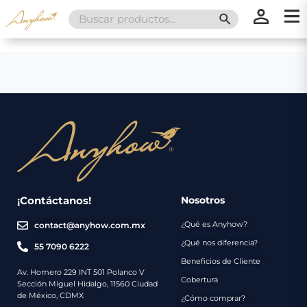
Search
SEARCH BUTT
for:
×
×
Promociones
Inicio
Nosotros
Catálogo
Servicios
Regalos
¡Contáctanos!
Nosotros
¿Qué es Anyhow?
contact@anyhow.com.mx
Envíos
Contacto
¿Qué nos diferencia?
55 7090 6222
Beneficios de Cliente
Métodos
Av. Homero 229 INT 501 Polanco V
Cobertura
Sección Miguel Hidalgo, 11560 Ciudad
de
de México, CDMX
¿Cómo comprar?