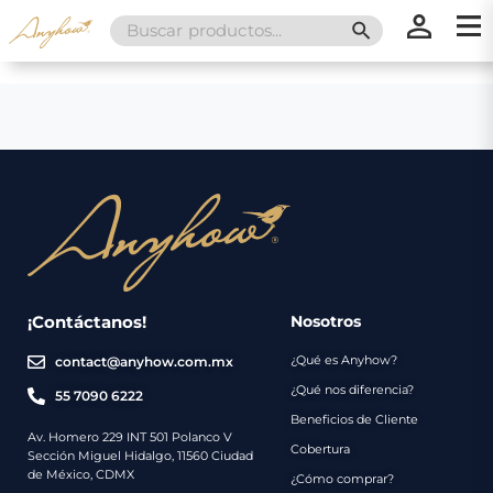
Search
SEARCH BUTT
for:
×
×
Promociones
Inicio
Nosotros
Catálogo
Servicios
Regalos
¡Contáctanos!
Nosotros
¿Qué es Anyhow?
contact@anyhow.com.mx
Envíos
Contacto
¿Qué nos diferencia?
55 7090 6222
Beneficios de Cliente
Métodos
Av. Homero 229 INT 501 Polanco V
Cobertura
Sección Miguel Hidalgo, 11560 Ciudad
de
de México, CDMX
¿Cómo comprar?