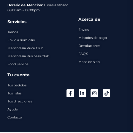
pago
Horario de Atención:
Lunes a sábado
08:00am – 08:00pm
Contacto
Acerca de
Servicios
Envíos
Tienda
Métodos de pago
Envío a domicilio
Devoluciones
Membresía Price Club
FAQ’S
Membresía Business Club
Mapa de sitio
Food Service
Tu cuenta
Tus pedidos
Tus listas
Tus direcciones
Ayuda
Contacto