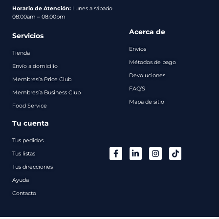
pago
Horario de Atención:
Lunes a sábado
08:00am – 08:00pm
Contacto
Acerca de
Servicios
Envíos
Tienda
Métodos de pago
Envío a domicilio
Devoluciones
Membresía Price Club
FAQ’S
Membresía Business Club
Mapa de sitio
Food Service
Tu cuenta
Tus pedidos
Tus listas
Tus direcciones
Ayuda
Contacto