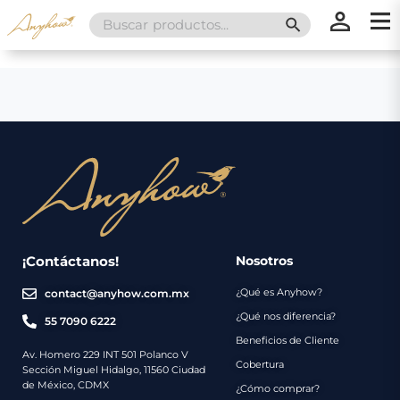
Search
SEARCH BUTT
for:
×
×
Promociones
Inicio
Nosotros
Catálogo
Servicios
Regalos
¡Contáctanos!
Nosotros
¿Qué es Anyhow?
contact@anyhow.com.mx
Envíos
Contacto
¿Qué nos diferencia?
55 7090 6222
Beneficios de Cliente
Métodos
Av. Homero 229 INT 501 Polanco V
Cobertura
Sección Miguel Hidalgo, 11560 Ciudad
de
de México, CDMX
¿Cómo comprar?