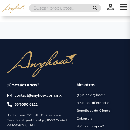
Search
SEARCH BUTT
for:
×
×
Promociones
Inicio
Nosotros
Catálogo
Servicios
Regalos
¡Contáctanos!
Nosotros
¿Qué es Anyhow?
contact@anyhow.com.mx
Envíos
Contacto
¿Qué nos diferencia?
55 7090 6222
Beneficios de Cliente
Métodos
Av. Homero 229 INT 501 Polanco V
Cobertura
Sección Miguel Hidalgo, 11560 Ciudad
de
de México, CDMX
¿Cómo comprar?