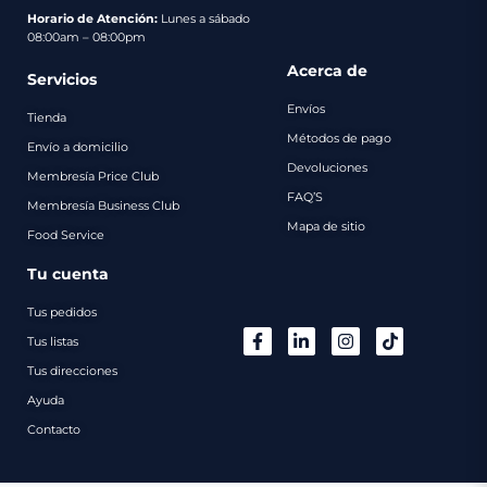
pago
Horario de Atención:
Lunes a sábado
08:00am – 08:00pm
Contacto
Acerca de
Servicios
Envíos
Tienda
Métodos de pago
Envío a domicilio
Devoluciones
Membresía Price Club
FAQ’S
Membresía Business Club
Mapa de sitio
Food Service
Tu cuenta
Tus pedidos
Tus listas
Tus direcciones
Ayuda
Contacto