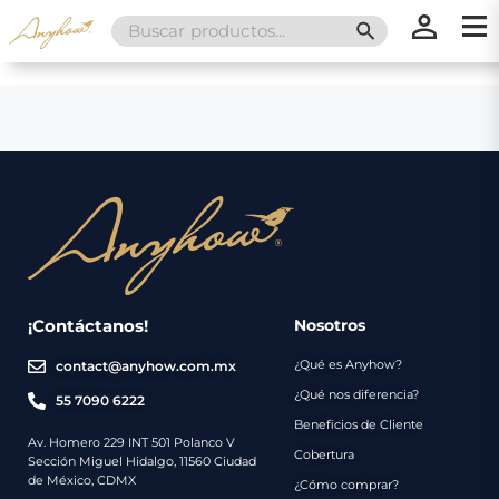
Search
SEARCH BUTT
for:
×
×
Promociones
Inicio
Nosotros
Catálogo
Servicios
Regalos
¡Contáctanos!
Nosotros
¿Qué es Anyhow?
contact@anyhow.com.mx
Envíos
Contacto
¿Qué nos diferencia?
55 7090 6222
Beneficios de Cliente
Métodos
Av. Homero 229 INT 501 Polanco V
Cobertura
Sección Miguel Hidalgo, 11560 Ciudad
de
de México, CDMX
¿Cómo comprar?