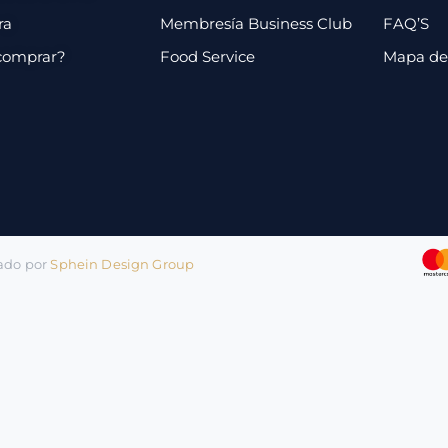
ra
Membresía Business Club
FAQ’S
comprar?
Food Service
Mapa de 
lado por
Sphein Design Group