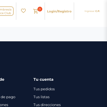
0
mbresía
Login/Registro
Ingresar
C.P.
N
ice Club
de
Tu cuenta
Tus pedidos
 de pago
Tus listas
iones
Tus direcciones