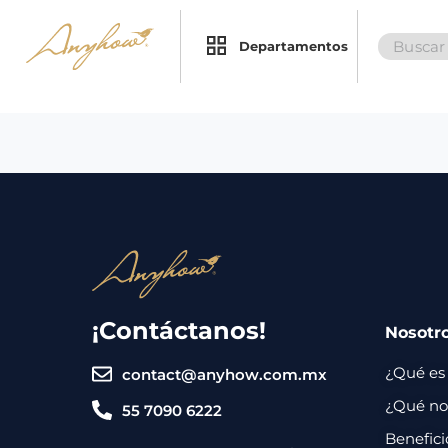
Search
×
×
Departamentos
for:
Promociones
Inicio
Nosotros
Catálogo
Servicios
Regalos
¡Contáctanos!
Nosotr
Envíos
Contacto
¿Qué es
contact@anyhow.com.mx
Métodos
¿Qué nos
55 7090 6222
de
Benefici