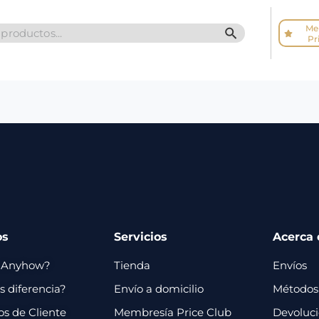
Me
SEARCH BUTTO
Pr
os
Servicios
Acerca 
 Anyhow?
Tienda
Envíos
 diferencia?
Envío a domicilio
Métodos
os de Cliente
Membresía Price Club
Devoluc