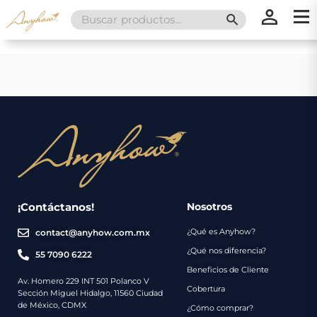
Search
SEARCH BUTT
for:
×
×
Promociones
Inicio
Nosotros
Catálogo
Servicios
Regalos
¡Contáctanos!
Nosotros
¿Qué es Anyhow?
contact@anyhow.com.mx
Envíos
Contacto
¿Qué nos diferencia?
55 7090 6222
Beneficios de Cliente
Métodos
Av. Homero 229 INT 501 Polanco V
Cobertura
Sección Miguel Hidalgo, 11560 Ciudad
de
de México, CDMX
¿Cómo comprar?