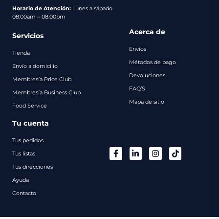
pago
Horario de Atención:
Lunes a sábado
08:00am – 08:00pm
Contacto
Acerca de
Servicios
Envíos
Tienda
Métodos de pago
Envío a domicilio
Devoluciones
Membresía Price Club
FAQ’S
Membresía Business Club
Mapa de sitio
Food Service
Tu cuenta
Tus pedidos
Tus listas
Tus direcciones
Ayuda
Contacto