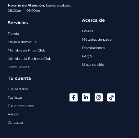
pago
Horario de Atención:
Lunes a sábado
08:00am – 08:00pm
Contacto
Acerca de
Servicios
Envíos
Tienda
Métodos de pago
Envío a domicilio
Devoluciones
Membresía Price Club
FAQ’S
Membresía Business Club
Mapa de sitio
Food Service
Tu cuenta
Tus pedidos
Tus listas
Tus direcciones
Ayuda
Contacto