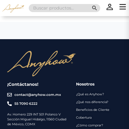
Search
SEARCH BUTT
for:
×
×
Promociones
Inicio
Nosotros
Catálogo
Servicios
Regalos
¡Contáctanos!
Nosotros
¿Qué es Anyhow?
contact@anyhow.com.mx
Envíos
Contacto
¿Qué nos diferencia?
55 7090 6222
Beneficios de Cliente
Métodos
Av. Homero 229 INT 501 Polanco V
Cobertura
Sección Miguel Hidalgo, 11560 Ciudad
de
de México, CDMX
¿Cómo comprar?