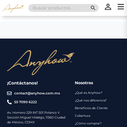
Search
SEARCH BUTT
for:
×
×
Promociones
Inicio
Nosotros
Catálogo
Servicios
Regalos
¡Contáctanos!
Nosotros
¿Qué es Anyhow?
contact@anyhow.com.mx
Envíos
Contacto
¿Qué nos diferencia?
55 7090 6222
Beneficios de Cliente
Métodos
Av. Homero 229 INT 501 Polanco V
Cobertura
Sección Miguel Hidalgo, 11560 Ciudad
de
de México, CDMX
¿Cómo comprar?