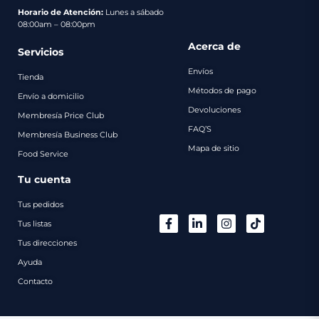
pago
Horario de Atención:
Lunes a sábado
08:00am – 08:00pm
Contacto
Acerca de
Servicios
Envíos
Tienda
Métodos de pago
Envío a domicilio
Devoluciones
Membresía Price Club
FAQ’S
Membresía Business Club
Mapa de sitio
Food Service
Tu cuenta
Tus pedidos
Tus listas
Tus direcciones
Ayuda
Contacto