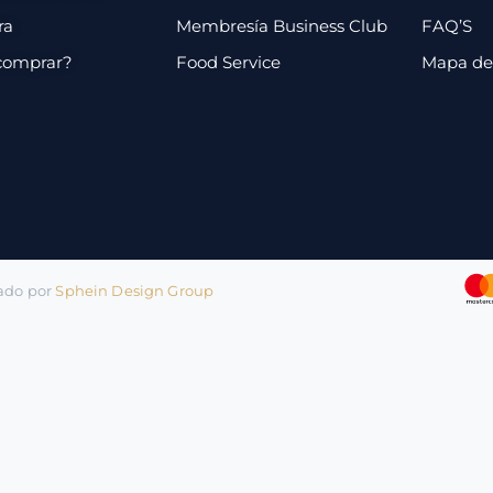
ra
Membresía Business Club
FAQ’S
comprar?
Food Service
Mapa de 
lado por
Sphein Design Group