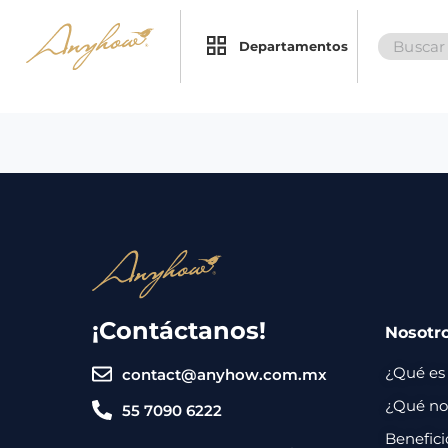
Search
×
×
Departamentos
for:
Promociones
Inicio
Nosotros
Catálogo
Servicios
Regalos
¡Contáctanos!
Nosotr
Envíos
Contacto
¿Qué es
contact@anyhow.com.mx
Métodos
¿Qué nos
55 7090 6222
de
Benefici