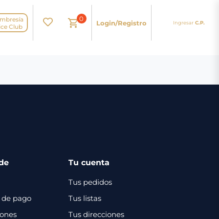
0
mbresía
Login/Registro
Ingresar
C.P.
N
ice Club
de
Tu cuenta
Tus pedidos
 de pago
Tus listas
iones
Tus direcciones