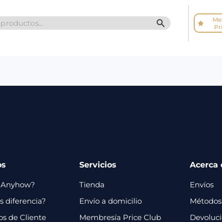
Me
SEARCH BUTTO
Pr
os
Servicios
Acerca 
 Anyhow?
Tienda
Envíos
 diferencia?
Envío a domicilio
Métodos
os de Cliente
Membresía Price Club
Devoluc