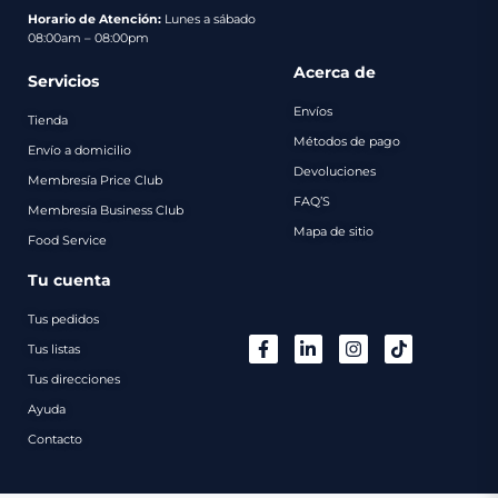
pago
Horario de Atención:
Lunes a sábado
08:00am – 08:00pm
Contacto
Acerca de
Servicios
Envíos
Tienda
Métodos de pago
Envío a domicilio
Devoluciones
Membresía Price Club
FAQ’S
Membresía Business Club
Mapa de sitio
Food Service
Tu cuenta
Tus pedidos
Tus listas
Tus direcciones
Ayuda
Contacto