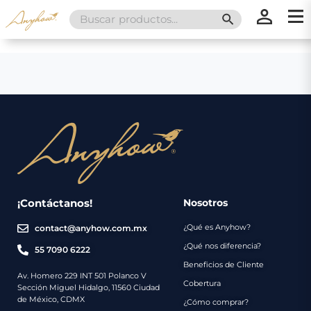
Search
SEARCH BUTT
for:
×
×
Promociones
Inicio
Nosotros
Catálogo
Servicios
Regalos
¡Contáctanos!
Nosotros
¿Qué es Anyhow?
contact@anyhow.com.mx
Envíos
Contacto
¿Qué nos diferencia?
55 7090 6222
Beneficios de Cliente
Métodos
Av. Homero 229 INT 501 Polanco V
Cobertura
Sección Miguel Hidalgo, 11560 Ciudad
de
de México, CDMX
¿Cómo comprar?